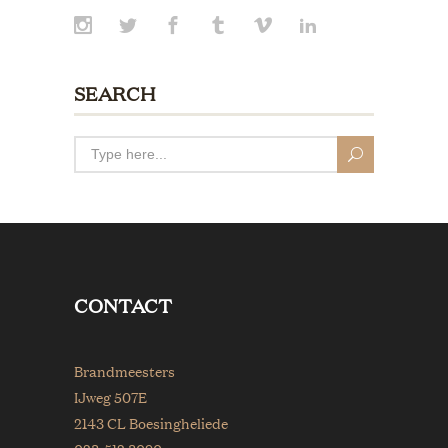
SEARCH
CONTACT
Brandmeesters
IJweg 507E
2143 CL Boesingheliede