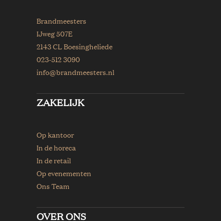
Brandmeesters
IJweg 507E
2143 CL Boesingheliede
023-512 3090
info@brandmeesters.nl
ZAKELIJK
Op kantoor
In de horeca
In de retail
Op evenementen
Ons Team
OVER ONS