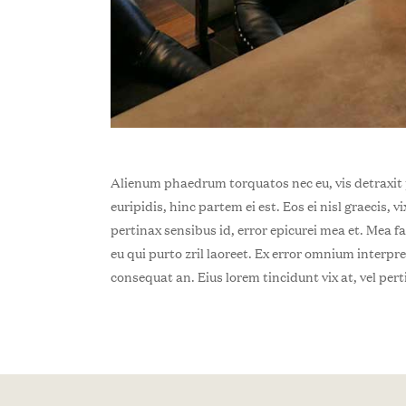
Alienum phaedrum torquatos nec eu, vis detraxit pe
euripidis, hinc partem ei est. Eos ei nisl graecis, v
pertinax sensibus id, error epicurei mea et. Mea fa
eu qui purto zril laoreet. Ex error omnium interpreta
consequat an. Eius lorem tincidunt vix at, vel pert