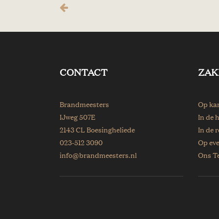
CONTACT
ZAK
Brandmeesters
Op ka
IJweg 507E
In de 
2143 CL Boesingheliede
In de r
023-512 3090
Op ev
info@brandmeesters.nl
Ons T