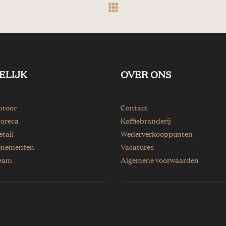
ELIJK
OVER ONS
ntoor
Contact
horeca
Koffiebranderij
etail
Wederverkooppunten
enementen
Vacatures
eam
Algemene voorwaarden