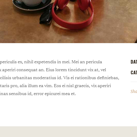
riculis ex, nihil expetendis in mei. Mei an pericula
DA
ix aperiri consequat an. Eius lorem tincidunt vix at, vel
CA
cilisis urbanitas moderatius id. Vis ei rationibus definiebas,
ris pro, alia illum ea vim. Eos ei nisl graecis, vix aperiri
Sha
inax sensibus id, error epicurei mea et.